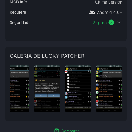
MOD Info
Ultima versión
android
Requiere
Android 4.0+
check_circle
expand_more
Seguridad
Seguro
GALERIA DE LUCKY PATCHER
ios_share
Compartir