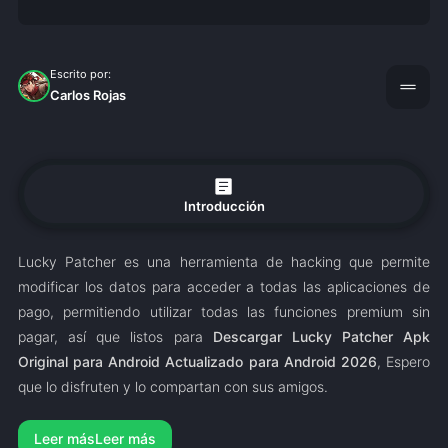
Escrito por:
drag_handle
Carlos Rojas
article
Introducción
Lucky Patcher es una herramienta de hacking que permite
modificar los datos para acceder a todas las aplicaciones de
pago, permitiendo utilizar todas las funciones premium sin
pagar, así que listos para
Descargar Lucky Patcher Apk
Original para Android Actualizado para Android 2026
, Espero
que lo disfruten y lo compartan con sus amigos.
Leer más