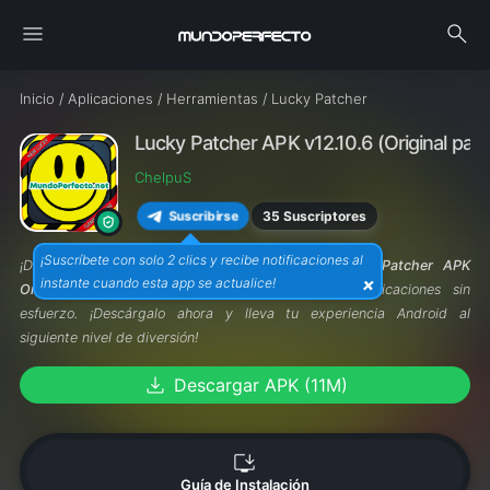
menu
search
Inicio
/
Aplicaciones
/
Herramientas
/
Lucky Patcher
Lucky Patcher APK v12.10.6 (Original para
ChelpuS
35 Suscriptores
Suscribirse
¡Suscríbete con solo 2 clics y recibe notificaciones al
¡Desbloquea el potencial de tus apps con
Lucky Patcher APK
×
instante cuando esta app se actualice!
Original
! Modifica, personaliza y optimiza tus aplicaciones sin
esfuerzo. ¡Descárgalo ahora y lleva tu experiencia Android al
siguiente nivel de diversión!
download
Descargar APK (11M)
install_desktop
Guía de Instalación